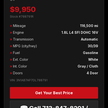
$9,950
Stock #788791R
»
Mileage
116,500 mi
»
Engine
1.8L L4 SFI DOHC 16V
»
Transmission
Automatic
»
MPG (city/hwy)
30/39
»
Fuel
Gasoline
»
Ext. Color
White
»
Int. Color
Gray / Cloth
»
Doors
4 Door
VIN: 3N1AB7AP7DL788791
Get Your Best Price