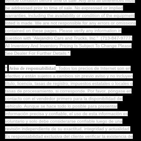
vehicle condition before time of sale. Any and all differences must
be addressed prior to time of sale. No expressed or implied
warranties, including the availability or condition of the equipment
listed is made. We are not responsible for any errors or omissions
contained on these pages. Please verify any information in
question with "Alejandro Cars and Trucks, Inc."
(713-847-9777)
All Inventory And Inventory Pricing Is Subject To Change Please
See Dealer For Further Details *
: Todos los precios de Internet son en
*
Aviso de responsabilidad
efectivo y están sujetos a cambios sin previo aviso y no incluyen
título, licencia, tasas de registro, impuestos estatales o locales o
tasas de procesamiento, si corresponde. Por favor, póngase en
contacto con el vendedor primero para la disponibilidad del
vehículo. Aunque se hace todo lo posible para presentar
información precisa y confiable, el uso de esta información es
voluntario y solo debe considerarse confiable luego de una
revisión independiente de su exactitud, integridad y actualidad.
Es responsabilidad exclusiva del cliente verificar la existencia de