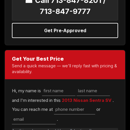
☎ Call 713-847-8201 /
713-847-9777
Get Pre-Approved
Get Your Best Price
Send a quick message — we'll reply fast with pricing &
availability.
Hi, my name is
and I'm interested in this
2013 Nissan Sentra SV
.
You can reach me at
or
.