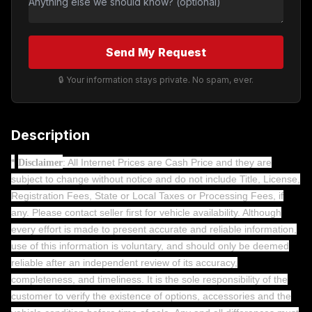
Send My Request
🔒 Your information stays private. No spam, ever.
Description
*
: All Internet Prices are Cash Price and they are
Disclaimer
subject to change without notice and do not include Title, License,
Registration Fees, State or Local Taxes or Processing Fees, if
any. Please contact seller first for vehicle availability. Although
every effort is made to present accurate and reliable information,
use of this information is voluntary, and should only be deemed
reliable after an independent review of its accuracy,
completeness, and timeliness. It is the sole responsibility of the
customer to verify the existence of options, accessories and the