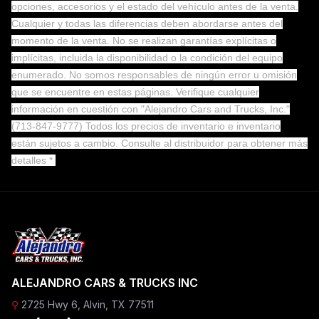
opciones, accesorios y el estado del vehículo antes de la venta.
Cualquier y todas las diferencias deben abordarse antes del
momento de la venta. No se realizan garantías explícitas o
implícitas, incluida la disponibilidad o la condición del equipo
enumerado. No somos responsables de ningún error u omisión
que se encuentre en estas páginas. Verifique cualquier
información en cuestión con "Alejandro Cars and Trucks, Inc."
(713-847-9777) Todos los precios de inventario e inventario
están sujetos a cambio.
Consulte al distribuidor para obtener más
detalles *
ALEJANDRO CARS & TRUCKS INC
⚲
2725 Hwy 6, Alvin, TX 77511