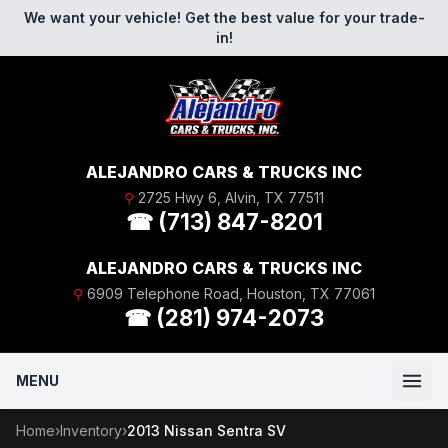
Skip to content
We want your vehicle! Get the best value for your trade-
in!
ALEJANDRO CARS & TRUCKS INC
⚲
2725 Hwy 6, Alvin, TX 77511
☎ (713) 847-8201
ALEJANDRO CARS & TRUCKS INC
⚲
6909 Telephone Road, Houston, TX 77061
☎ (281) 974-2073
MENU
Home
›
Inventory
›
2013 Nissan Sentra SV