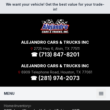
Skip to content
We want your vehicle! Get the best value for your trade-
in!
ALEJANDRO CARS & TRUCKS INC
⚲
2725 Hwy 6, Alvin, TX 77511
☎ (713) 847-8201
ALEJANDRO CARS & TRUCKS INC
⚲
6909 Telephone Road, Houston, TX 77061
☎ (281) 974-2073
MENU
Home
›
Inventory
›