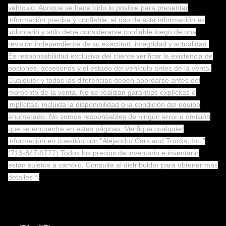
vehículo. Aunque se hace todo lo posible para presentar
información precisa y confiable, el uso de esta información es
voluntario y solo debe considerarse confiable luego de una
revisión independiente de su exactitud, integridad y actualidad.
Es responsabilidad exclusiva del cliente verificar la existencia de
opciones, accesorios y el estado del vehículo antes de la venta.
Cualquier y todas las diferencias deben abordarse antes del
momento de la venta. No se realizan garantías explícitas o
implícitas, incluida la disponibilidad o la condición del equipo
enumerado. No somos responsables de ningún error u omisión
que se encuentre en estas páginas. Verifique cualquier
información en cuestión con "Alejandro Cars and Trucks, Inc."
(713-847-9777) Todos los precios de inventario e inventario
están sujetos a cambio.
Consulte al distribuidor para obtener más
detalles *