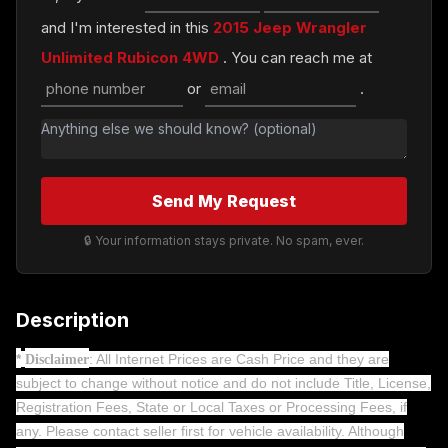
and I'm interested in this
2015 Jeep Wrangler
Unlimited Rubicon 4WD
. You can reach me at
or
.
Send My Request
🔒 Your information stays private. No spam, ever.
Description
*
: All Internet Prices are Cash Price and they are
Disclaimer
subject to change without notice and do not include Title, License,
Registration Fees, State or Local Taxes or Processing Fees, if
any. Please contact seller first for vehicle availability. Although