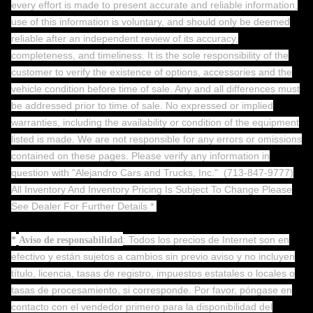
every effort is made to present accurate and reliable information,
use of this information is voluntary, and should only be deemed
reliable after an independent review of its accuracy,
completeness, and timeliness. It is the sole responsibility of the
customer to verify the existence of options, accessories and the
vehicle condition before time of sale. Any and all differences must
be addressed prior to time of sale. No expressed or implied
warranties, including the availability or condition of the equipment
listed is made. We are not responsible for any errors or omissions
contained on these pages. Please verify any information in
question with "Alejandro Cars and Trucks, Inc."
(713-847-9777)
All Inventory And Inventory Pricing Is Subject To Change Please
See Dealer For Further Details *
: Todos los precios de Internet son en
*
Aviso de responsabilidad
efectivo y están sujetos a cambios sin previo aviso y no incluyen
título, licencia, tasas de registro, impuestos estatales o locales o
tasas de procesamiento, si corresponde. Por favor, póngase en
contacto con el vendedor primero para la disponibilidad del