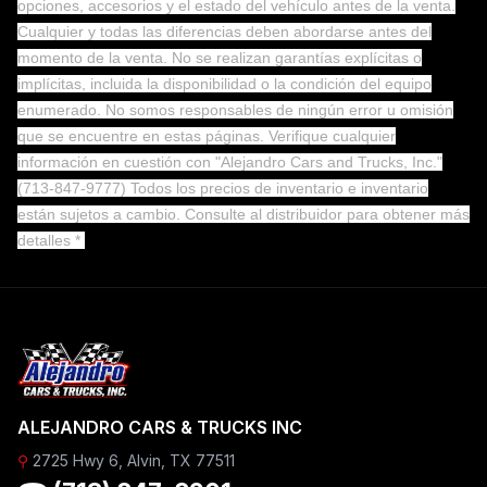
opciones, accesorios y el estado del vehículo antes de la venta.
Cualquier y todas las diferencias deben abordarse antes del
momento de la venta. No se realizan garantías explícitas o
implícitas, incluida la disponibilidad o la condición del equipo
enumerado. No somos responsables de ningún error u omisión
que se encuentre en estas páginas. Verifique cualquier
información en cuestión con "Alejandro Cars and Trucks, Inc."
(713-847-9777) Todos los precios de inventario e inventario
están sujetos a cambio.
Consulte al distribuidor para obtener más
detalles *
ALEJANDRO CARS & TRUCKS INC
⚲
2725 Hwy 6, Alvin, TX 77511