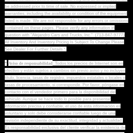
be addressed prior to time of sale. No expressed or implied
warranties, including the availability or condition of the equipment
listed is made. We are not responsible for any errors or omissions
contained on these pages. Please verify any information in
question with "Alejandro Cars and Trucks, Inc."
(713-847-9777)
All Inventory And Inventory Pricing Is Subject To Change Please
See Dealer For Further Details *
: Todos los precios de Internet son en
*
Aviso de responsabilidad
efectivo y están sujetos a cambios sin previo aviso y no incluyen
título, licencia, tasas de registro, impuestos estatales o locales o
tasas de procesamiento, si corresponde. Por favor, póngase en
contacto con el vendedor primero para la disponibilidad del
vehículo. Aunque se hace todo lo posible para presentar
información precisa y confiable, el uso de esta información es
voluntario y solo debe considerarse confiable luego de una
revisión independiente de su exactitud, integridad y actualidad.
Es responsabilidad exclusiva del cliente verificar la existencia de