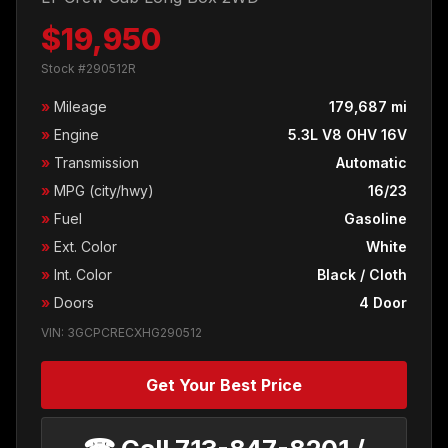
$19,950
Stock #290512R
»
Mileage
179,687 mi
»
Engine
5.3L V8 OHV 16V
»
Transmission
Automatic
»
MPG (city/hwy)
16/23
»
Fuel
Gasoline
»
Ext. Color
White
»
Int. Color
Black / Cloth
»
Doors
4 Door
VIN: 3GCPCRECXHG290512
Get Your Best Price