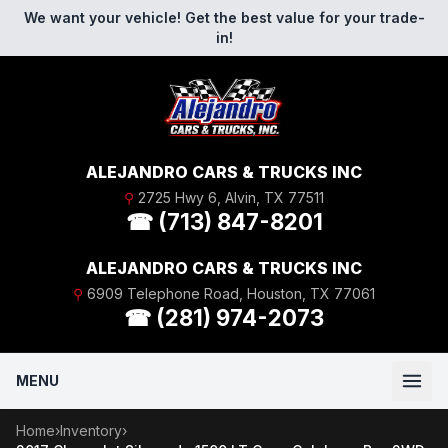
Skip to content
We want your vehicle! Get the best value for your trade-
in!
ALEJANDRO CARS & TRUCKS INC
⚲
2725 Hwy 6, Alvin, TX 77511
☎ (713) 847-8201
ALEJANDRO CARS & TRUCKS INC
⚲
6909 Telephone Road, Houston, TX 77061
☎ (281) 974-2073
MENU
Home
›
Inventory
›