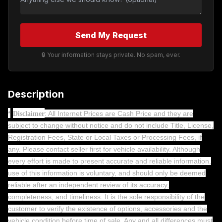
Send My Request
🔒 Your information stays private. No spam, ever.
Description
*
: All Internet Prices are Cash Price and they are
Disclaimer
subject to change without notice and do not include Title, License,
Registration Fees, State or Local Taxes or Processing Fees, if
any. Please contact seller first for vehicle availability. Although
every effort is made to present accurate and reliable information,
use of this information is voluntary, and should only be deemed
reliable after an independent review of its accuracy,
completeness, and timeliness. It is the sole responsibility of the
customer to verify the existence of options, accessories and the
vehicle condition before time of sale. Any and all differences must