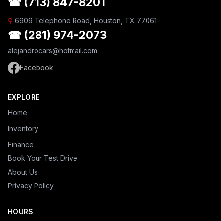
☎ (713) 847-8201
⚲
6909 Telephone Road, Houston, TX 77061
☎ (281) 974-2073
alejandrocars@hotmail.com
Facebook
EXPLORE
Home
Inventory
Finance
Book Your Test Drive
About Us
Privacy Policy
HOURS