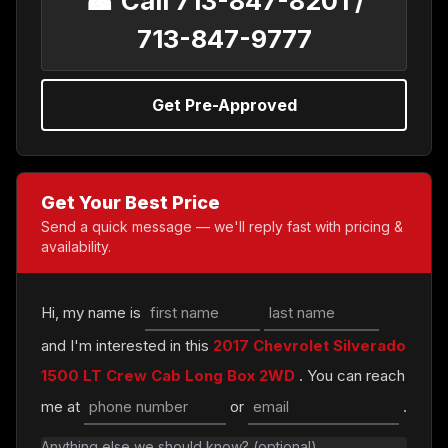
☎ Call 713-847-8201 /
713-847-9777
Get Pre-Approved
Get Your Best Price
Send a quick message — we'll reply fast with pricing &
availability.
Hi, my name is
and I'm interested in this
2017 Chevrolet Silverado
1500 LT Crew Cab Long Box 2WD
. You can reach
me at
or
.