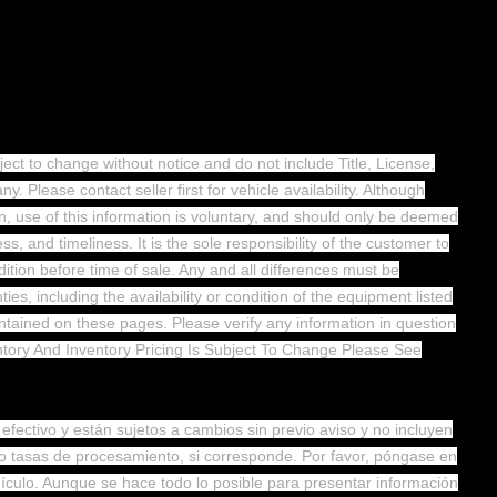
ject to change without notice and do not include Title, License,
. Please contact seller first for vehicle availability. Although
on, use of this information is voluntary, and should only be deemed
s, and timeliness. It is the sole responsibility of the customer to
dition before time of sale. Any and all differences must be
es, including the availability or condition of the equipment listed
ntained on these pages. Please verify any information in question
ntory And Inventory Pricing Is Subject To Change Please See
 efectivo y están sujetos a cambios sin previo aviso y no incluyen
es o tasas de procesamiento, si corresponde. Por favor, póngase en
hículo. Aunque se hace todo lo posible para presentar información