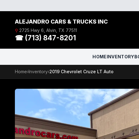
Skip to content
ALEJANDRO CARS & TRUCKS INC
⚲
2725 Hwy 6, Alvin, TX 77511
☎ (713) 847-8201
HOME
INVENTORY
B
Home
›
Inventory
›
2019 Chevrolet Cruze LT Auto