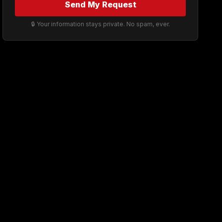
Send My Request
🔒 Your information stays private. No spam, ever.