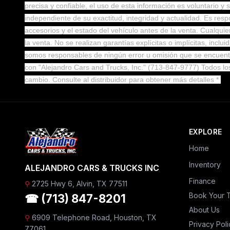
precisa y confiable, el uso de esta información es voluntario y
independiente de su exactitud, integridad y actualidad. Es respo
accesorios y el estado del vehículo antes de la venta. Cualqu
la venta. No se realizan garantías explícitas o implícitas, incl
somos responsables de ningún error u omisión que se encuentre
con "Alejandro Cars and Trucks, Inc." (713-847-9777) Todos los
cambio.
Consulte al distribuidor para obtener más detalles *
EXPLORE
Home
Inventory
ALEJANDRO CARS & TRUCKS INC
Finance
⚲
2725 Hwy 6, Alvin, TX 77511
Book Your T
☎ (713) 847-8201
About Us
⚲
6909 Telephone Road, Houston, TX
Privacy Poli
77061