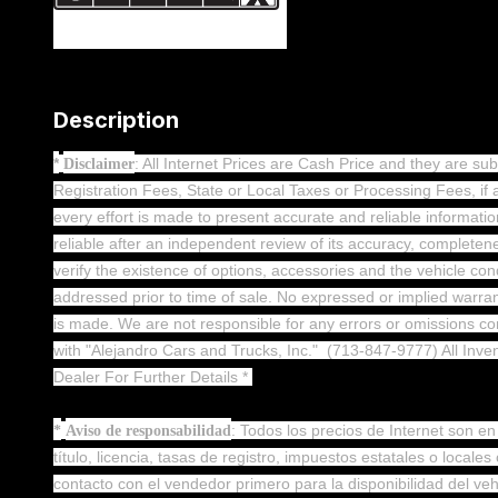
Description
*
: All Internet Prices are Cash Price and they are sub
Disclaimer
Registration Fees, State or Local Taxes or Processing Fees, if any
every effort is made to present accurate and reliable informati
reliable after an independent review of its accuracy, completenes
verify the existence of options, accessories and the vehicle con
addressed prior to time of sale. No expressed or implied warranti
is made. We are not responsible for any errors or omissions co
with "Alejandro Cars and Trucks, Inc."
(713-847-9777) All Inve
Dealer For Further Details *
: Todos los precios de Internet son en
*
Aviso de responsabilidad
título, licencia, tasas de registro, impuestos estatales o local
contacto con el vendedor primero para la disponibilidad del ve