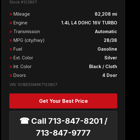
Stock #123807
»
Mileage
82,208 mi
»
Engine
1.4L L4 DOHC 16V TURBO
»
Transmission
Automatic
»
MPG (city/hwy)
28/38
»
Fuel
Gasoline
»
Ext. Color
Silver
»
Int. Color
Black / Cloth
»
Doors
4 Door
VIN: 1G1BE5SM9K7123807
Get Your Best Price
☎ Call 713-847-8201 /
713-847-9777