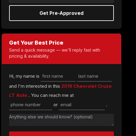
Get Pre-Approved
Get Your Best Price
Send a quick message — we'll reply fast with
pricing & availability.
Hi, my name is
and I'm interested in this
2019 Chevrolet Cruze
LT Auto
. You can reach me at
or
.