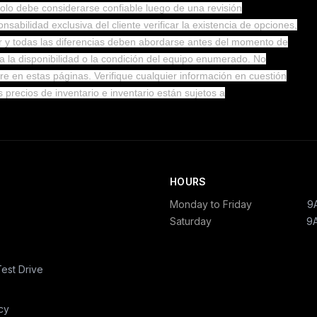
 solo debe considerarse confiable luego de una revisión
nsabilidad exclusiva del cliente verificar la existencia de opciones,
ier y todas las diferencias deben abordarse antes del momento de
uida la disponibilidad o la condición del equipo enumerado. No
 en estas páginas. Verifique cualquier información en cuestión
 precios de inventario e inventario están sujetos a
HOURS
Monday to Friday
9
Saturday
9
est Drive
cy