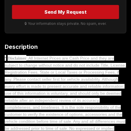
Send My Request
🔒 Your information stays private. No spam, ever.
Description
*
: All Internet Prices are Cash Price and they are
Disclaimer
subject to change without notice and do not include Title, License,
Registration Fees, State or Local Taxes or Processing Fees, if
any. Please contact seller first for vehicle availability. Although
every effort is made to present accurate and reliable information,
use of this information is voluntary, and should only be deemed
reliable after an independent review of its accuracy,
completeness, and timeliness. It is the sole responsibility of the
customer to verify the existence of options, accessories and the
vehicle condition before time of sale. Any and all differences must
be addressed prior to time of sale. No expressed or implied