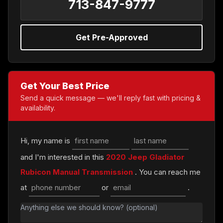
713-847-9777
Get Pre-Approved
Get Your Best Price
Send a quick message — we'll reply fast with pricing &
availability.
Hi, my name is
and I'm interested in this
2020 Jeep Gladiator
Rubicon Manual Transmission
. You can reach me
at
or
.