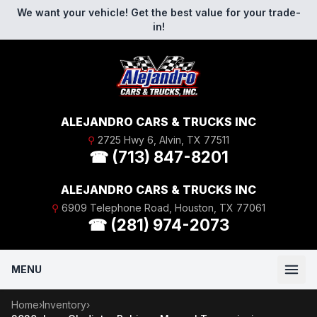
Skip to content
We want your vehicle! Get the best value for your trade-
in!
ALEJANDRO CARS & TRUCKS INC
⚲
2725 Hwy 6, Alvin, TX 77511
☎ (713) 847-8201
ALEJANDRO CARS & TRUCKS INC
⚲
6909 Telephone Road, Houston, TX 77061
☎ (281) 974-2073
MENU
Home
›
Inventory
›