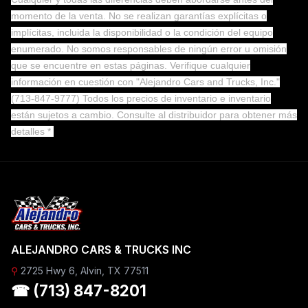
momento de la venta. No se realizan garantías explícitas o
implícitas, incluida la disponibilidad o la condición del equipo
enumerado. No somos responsables de ningún error u omisión
que se encuentre en estas páginas. Verifique cualquier
información en cuestión con "Alejandro Cars and Trucks, Inc."
(713-847-9777) Todos los precios de inventario e inventario
están sujetos a cambio.
Consulte al distribuidor para obtener más
detalles *
ALEJANDRO CARS & TRUCKS INC
⚲
2725 Hwy 6, Alvin, TX 77511
☎ (713) 847-8201