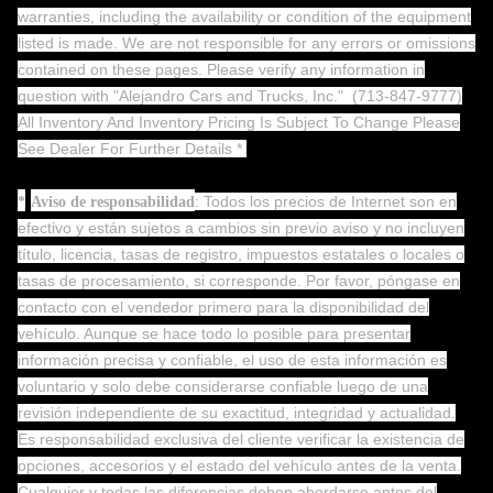
warranties, including the availability or condition of the equipment
listed is made. We are not responsible for any errors or omissions
contained on these pages. Please verify any information in
question with "Alejandro Cars and Trucks, Inc."
(713-847-9777)
All Inventory And Inventory Pricing Is Subject To Change Please
See Dealer For Further Details *
: Todos los precios de Internet son en
*
Aviso de responsabilidad
efectivo y están sujetos a cambios sin previo aviso y no incluyen
título, licencia, tasas de registro, impuestos estatales o locales o
tasas de procesamiento, si corresponde. Por favor, póngase en
contacto con el vendedor primero para la disponibilidad del
vehículo. Aunque se hace todo lo posible para presentar
información precisa y confiable, el uso de esta información es
voluntario y solo debe considerarse confiable luego de una
revisión independiente de su exactitud, integridad y actualidad.
Es responsabilidad exclusiva del cliente verificar la existencia de
opciones, accesorios y el estado del vehículo antes de la venta.
Cualquier y todas las diferencias deben abordarse antes del