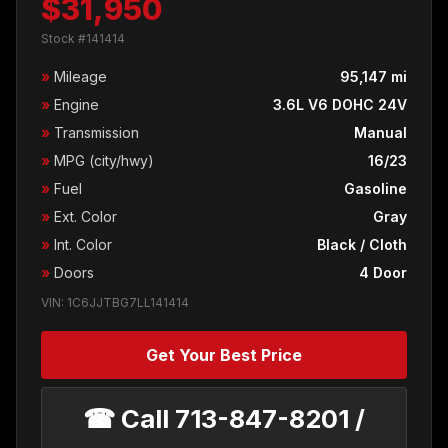
$31,950
Stock #141414
»
Mileage
95,147 mi
»
Engine
3.6L V6 DOHC 24V
»
Transmission
Manual
»
MPG (city/hwy)
16/23
»
Fuel
Gasoline
»
Ext. Color
Gray
»
Int. Color
Black / Cloth
»
Doors
4 Door
VIN: 1C6JJTBG7LL141414
Get Your Best Price
☎ Call 713-847-8201 /